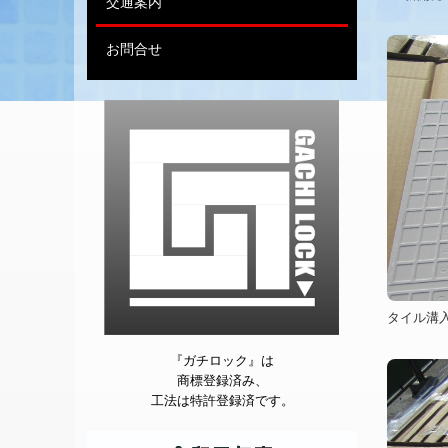
交通案内
お問合せ
タイル溝
『
ガチロック』は
商標登録済み、
工法は特許登録済で
す。