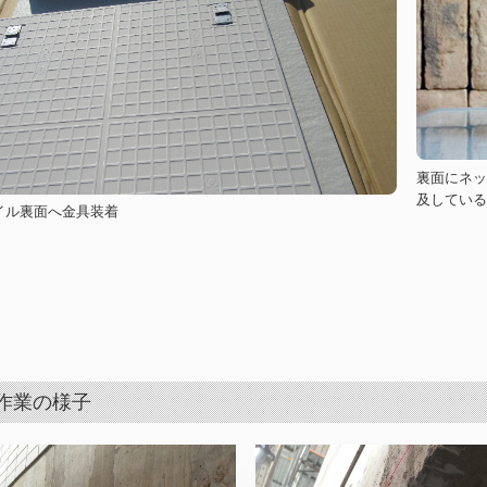
裏面にネッ
及している
裏面へ金具装着
作業の様子